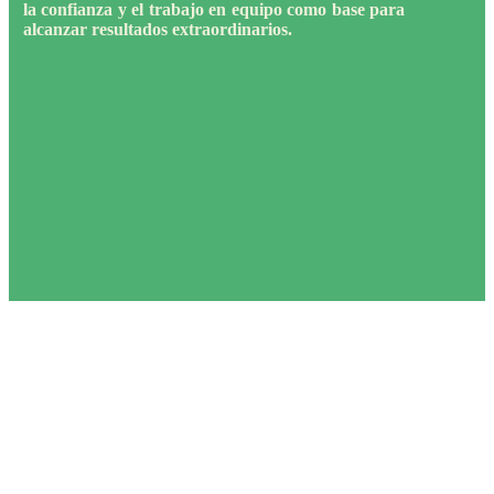
la confianza y el trabajo en equipo como base para
alcanzar resultados extraordinarios.
NOSOTROS
Soluciones que combinan impacto
tangible y valor duradero en cada