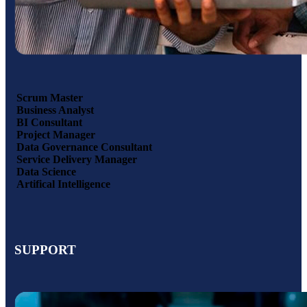
Scrum Master
Business Analyst
BI Consultant
Project Manager
Data Governance Consultant
Service Delivery Manager
Data Science
Artifical Intelligence
SUPPORT